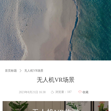
首页标题
ꄲ
无人机VR场景
无人机VR场景
浏览量：
187
2023年8月21日
16:38
ꄀ
收藏
ꄘ