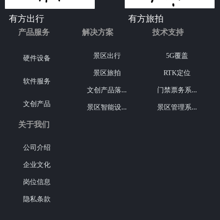
有方出行
有方旅拍
产品服务
解决方案
技术支持
景区出行
5G覆盖
硬件设备
景区旅拍
RTK定位
软件服务
文
创产品落地
门
禁票务系统
文创产品
景
区智能设备
景
区管理系统
关于我们
公司介绍
企业文化
岗位信息
隐私条款