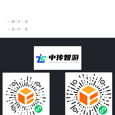
前一个：
无
ꂃ
后一个：
无
ꁹ