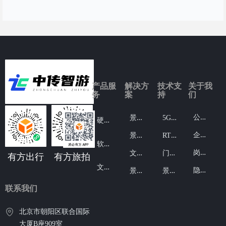
产品服
解决方
技术支
关于我
务
案
持
们
公
司介绍
景
区出行
5
G覆盖
硬
件设备
企
业文化
景
区旅拍
R
TK定位
软
件服务
岗
位信息
文
创产品落地
门
禁票务系统
有方出行
有方旅拍
文
创产品
隐
私条款
景
区智能设备
景
区管理系统
联系我们
北京市朝阳区联合国际
大厦B座909室